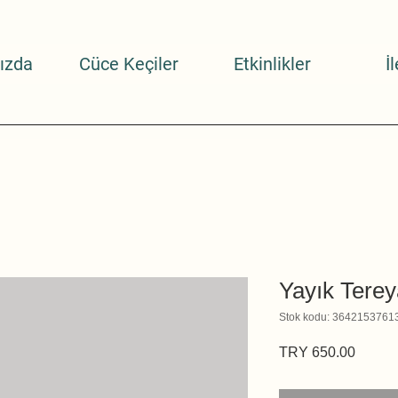
ızda
Cüce Keçiler
Etkinlikler
İ
Yayık Terey
Stok kodu: 3642153761
Fiyat
TRY 650.00