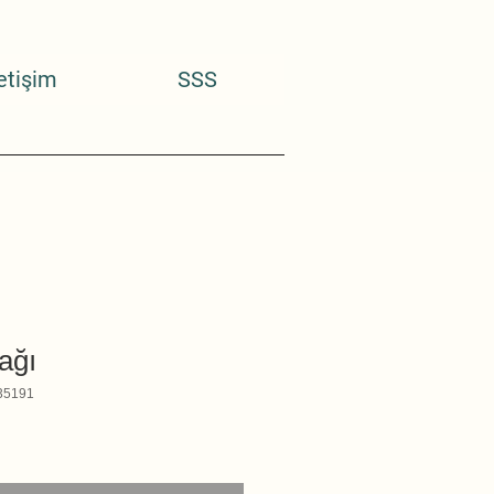
letişim
SSS
ağı
35191