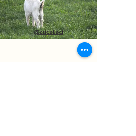
yapabilirsiniz.
@cucekeci
İletişim Bilgileri
Akçay Sk. No: 18, Gümüşdere Köyü/ Sarıyer,
İstanbul, Türkiye
+90 555 505 14 39
cucekeci@gmail.com
Detaylar